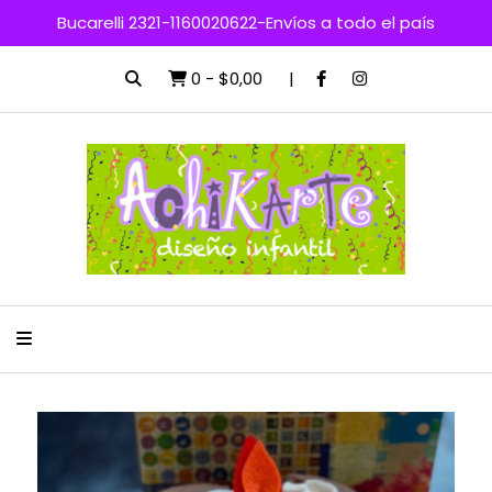
Bucarelli 2321-1160020622-Envíos a todo el país
0
-
$0,00