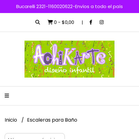
Bucarelli 2321-1160020622-Envíos a todo el país
0
-
$0,00
Inicio
Escaleras para Baño