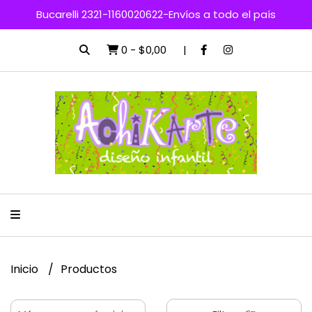
Bucarelli 2321-1160020622-Envíos a todo el país
0
-
$0,00
Inicio
Productos