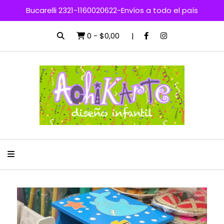
Bucarelli 2321-1160020622-Envíos a todo el país
0
-
$0,00