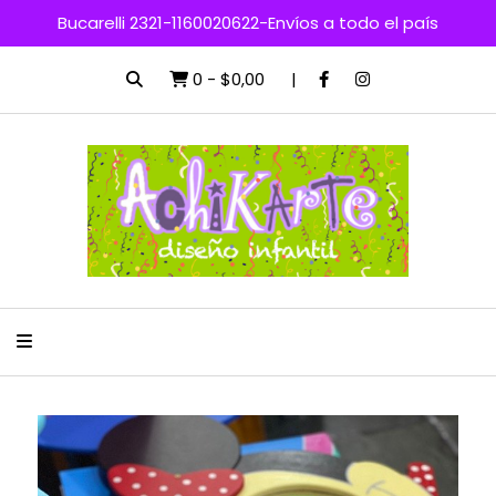
Bucarelli 2321-1160020622-Envíos a todo el país
0
-
$0,00