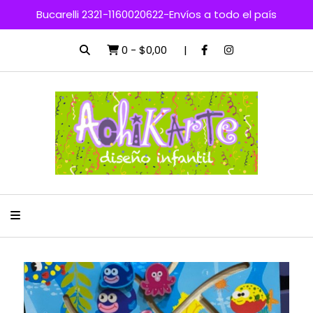
Bucarelli 2321-1160020622-Envíos a todo el país
0
-
$0,00