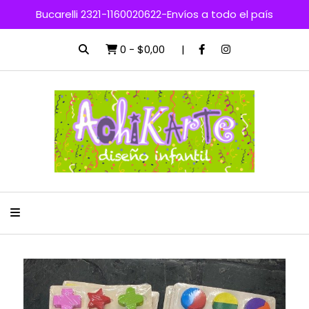
Bucarelli 2321-1160020622-Envíos a todo el país
0
-
$0,00