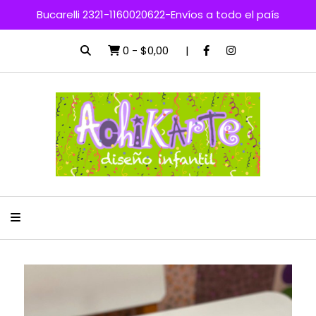
Bucarelli 2321-1160020622-Envíos a todo el país
0
-
$0,00