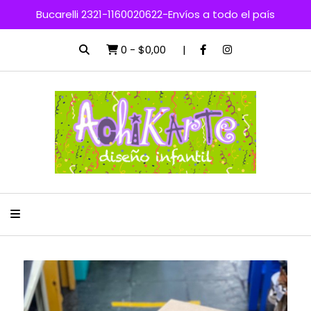
Bucarelli 2321-1160020622-Envíos a todo el país
0
-
$0,00