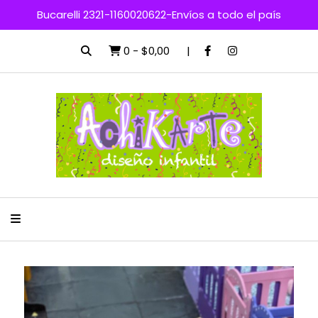
Bucarelli 2321-1160020622-Envíos a todo el país
0
-
$0,00