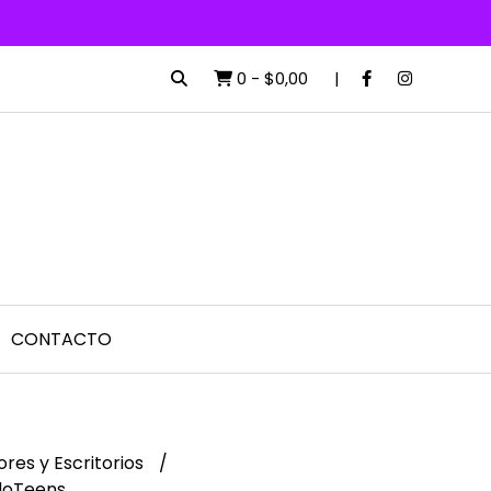
0
-
$0,00
CONTACTO
res y Escritorios
doTeens